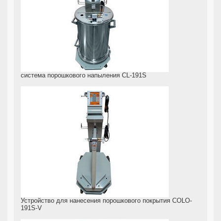
система порошкового напыления CL-191S
Устройство для нанесения порошкового покрытия COLO-
191S-V